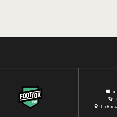
i
Im Brets