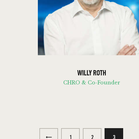
WILLY ROTH
CHRO & Co-Founder
<
1
2
3