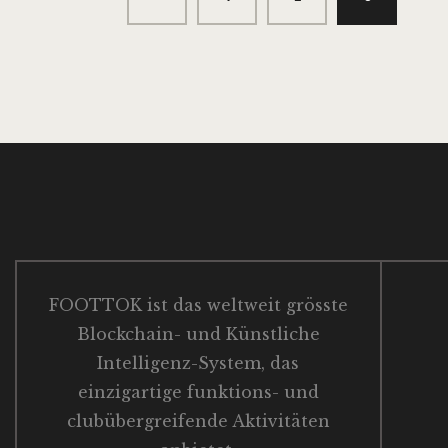
FOOTTOK ist das weltweit grösste
Blockchain- und Künstliche
Intelligenz-System, das
einzigartige funktions- und
clubübergreifende Aktivitäten