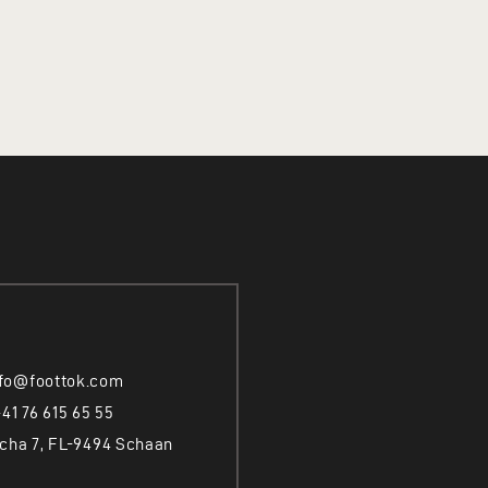
nfo@foottok.com
+41 76 615 65 55
cha 7, FL-9494 Schaan