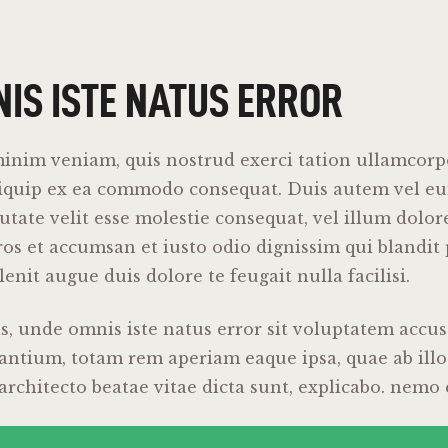
IS ISTE NATUS ERROR
inim veniam, quis nostrud exerci tation ullamcorpe
aliquip ex ea commodo consequat. Duis autem vel eu
utate velit esse molestie consequat, vel illum dolor
 eros et accumsan et iusto odio dignissim qui blandit
enit augue duis dolore te feugait nulla facilisi.
is, unde omnis iste natus error sit voluptatem acc
ntium, totam rem aperiam eaque ipsa, quae ab illo
i architecto beatae vitae dicta sunt, explicabo. nem