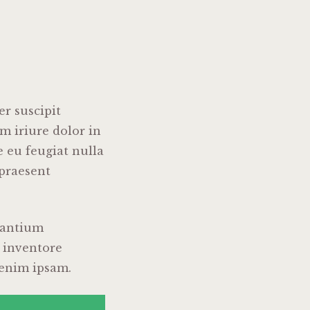
r suscipit
m iriure dolor in
e eu feugiat nulla
 praesent
usantium
 inventore
o enim ipsam.