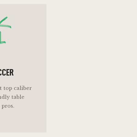
s
CCER
t top caliber
ndly table
 pros.