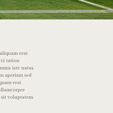
aliquam erat
ci tation
omnis iste natus
em aperiam sed
quam erat
 ullamcorper
r sit voluptatem