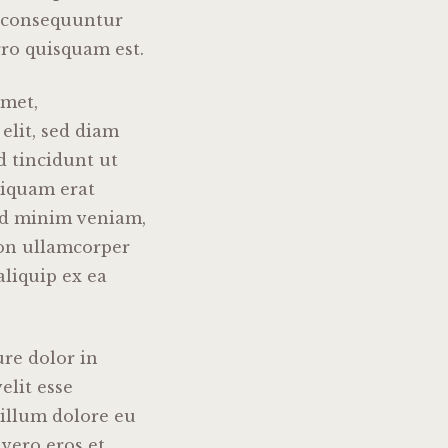
ia consequuntur
rro quisquam est.
amet,
elit, sed diam
tincidunt ut
liquam erat
 ad minim veniam,
ion ullamcorper
 aliquip ex ea
re dolor in
elit esse
 illum dolore eu
t vero eros et