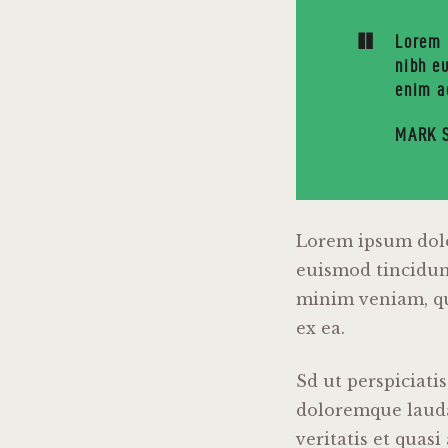
Lorem 
nibh e
enim a
MARK 
Lorem ipsum dolo
euismod tincidun
minim veniam, qui
ex ea.
Sd ut perspiciati
doloremque lauda
veritatis et quas