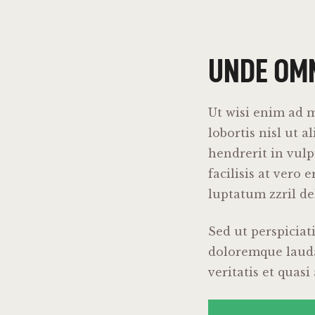
UNDE OMN
Ut wisi enim ad m
lobortis nisl ut 
hendrerit in vulp
facilisis at vero
luptatum zzril del
Sed ut perspiciat
doloremque lauda
veritatis et quas