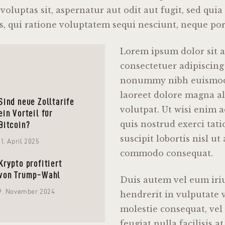
voluptas sit, aspernatur aut odit aut fugit, sed qu
s, qui ratione voluptatem sequi nesciunt, neque po
Lorem ipsum dolor sit 
consectetuer adipiscing 
nonummy nibh euismod 
laoreet dolore magna a
Sind neue Zolltarife
volutpat. Ut wisi enim
ein Vorteil für
quis nostrud exerci tat
Bitcoin?
suscipit lobortis nisl ut
11. April 2025
commodo consequat.
Krypto profitiert
von Trump-Wahl
Duis autem vel eum iriu
9. November 2024
hendrerit in vulputate v
molestie consequat, vel
feugiat nulla facilisis a