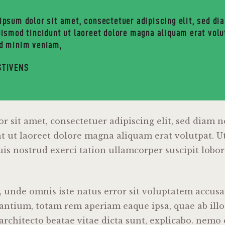
ipsum dolor sit amet, consectetuer adipiscing elit, sed 
uismod tincidunt ut laoreet dolore magna aliquam erat volu
d minim veniam,
STIVENS
r sit amet, consectetuer adipiscing elit, sed dia
t ut laoreet dolore magna aliquam erat volutpat. U
s nostrud exerci tation ullamcorper suscipit loborti
s, unde omnis iste natus error sit voluptatem accus
ntium, totam rem aperiam eaque ipsa, quae ab illo
i architecto beatae vitae dicta sunt, explicabo. nem