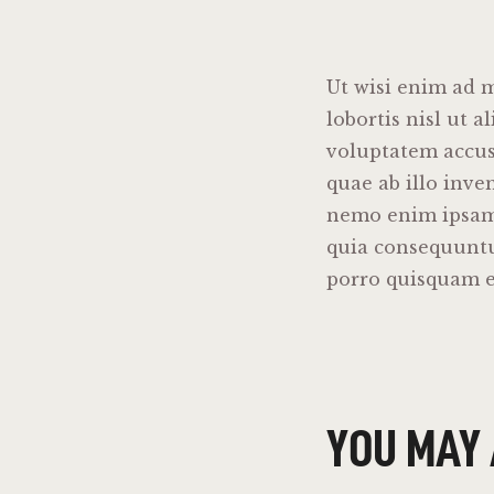
Ut wisi enim ad m
lobortis nisl ut a
voluptatem accu
quae ab illo inven
nemo enim ipsam v
quia consequuntu
porro quisquam e
YOU MAY 