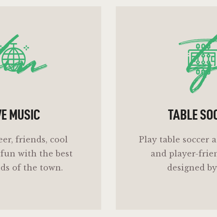
lm
t
VE MUSIC
TABLE SO
eer, friends, cool
Play table soccer a
fun with the best
and player-frie
ds of the town.
designed by