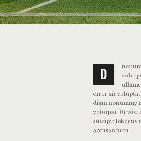
nonumy
D
volutp
ullamco
error sit volupt
diam nonummy ni
volutpat. Ut wis
suscipit lobortis 
accusantium.