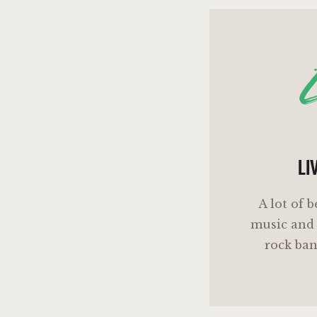
LI
A lot of b
music and 
rock ban