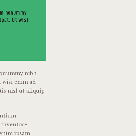
diam nonummy
tpat. Ut wisi
m nonummy nibh
t wisi enim ad
s nisl ut aliquip
antium
 inventore
o enim ipsam