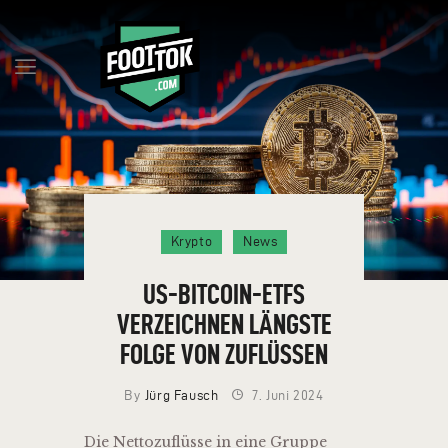
FAQ
MILESTONES
BLOG
TOKEN RESERVIEREN
Krypto
News
TEAM
KONTAKT
US-BITCOIN-ETFS
DEUTSCH
VERZEICHNEN LÄNGSTE
FOLGE VON ZUFLÜSSEN
By
Jürg Fausch
7. Juni 2024
Die Nettozuflüsse in eine Gruppe