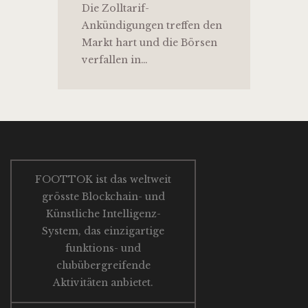
Die Zolltarif-
Ankündigungen treffen den
Markt hart und die Börsen
verfallen in…
FOOTTOK ist das weltweit
grösste Blockchain- und
Künstliche Intelligenz-
System, das einzigartige
funktions- und
clubübergreifende
Aktivitäten anbietet.