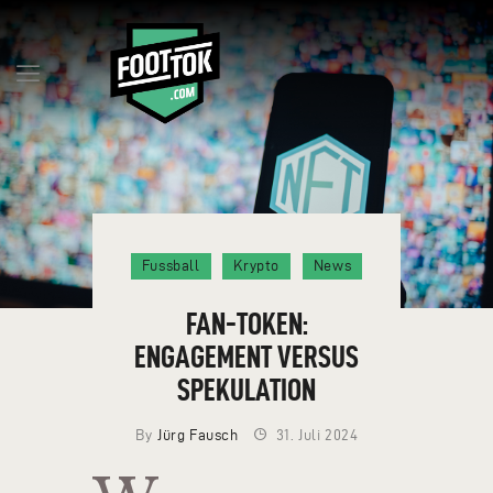
FAQ
MILESTONES
BLOG
TOKEN RESERVIEREN
Fussball
Krypto
News
TEAM
KONTAKT
FAN-TOKEN:
DEUTSCH
ENGAGEMENT VERSUS
SPEKULATION
By
Jürg Fausch
31. Juli 2024