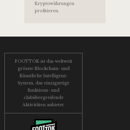
Kryptowährungen
profitieren.
FOOTTOK ist das weltweit
grösste Blockchain- und
Künstliche Intelligenz-
System, das einzigartige
funktions- und
clubübergreifende
Aktivitäten anbietet.