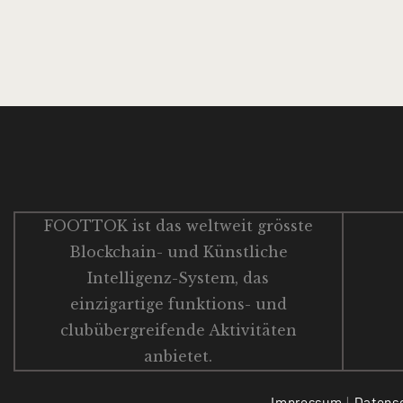
FOOTTOK ist das weltweit grösste
Blockchain- und Künstliche
Intelligenz-System, das
einzigartige funktions- und
clubübergreifende Aktivitäten
anbietet.
Impressum
|
Datens