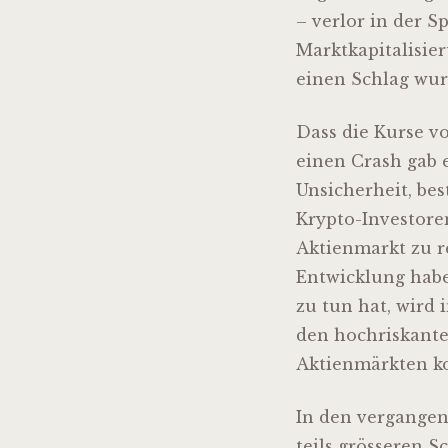
– verlor in der S
Marktkapitalisier
einen Schlag wur
Dass die Kurse v
einen Crash gab e
Unsicherheit, be
Krypto-Investore
Aktienmarkt zu r
Entwicklung haben
zu tun hat, wird
den hochriskante
Aktienmärkten ko
In den vergange
teils grösseren 