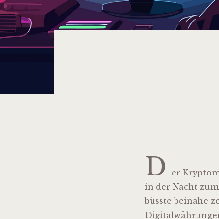
D
er Kryptom
in der Nacht zu
büsste beinahe z
Digitalwährungen