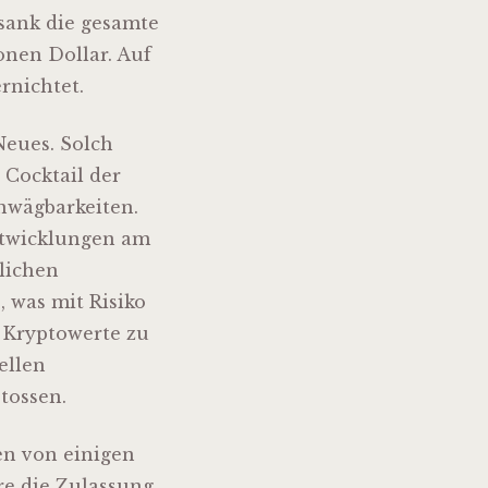
 sank die gesamte
onen Dollar. Auf
rnichtet.
Neues. Solch
 Cocktail der
nwägbarkeiten.
ntwicklungen am
tlichen
, was mit Risiko
 Kryptowerte zu
ellen
tossen.
en von einigen
re die Zulassung