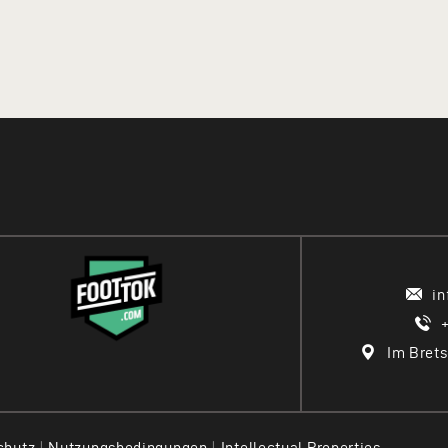
i
Im Brets
chutz
|
Nutzungsbedingungen
|
Intellectual Properties