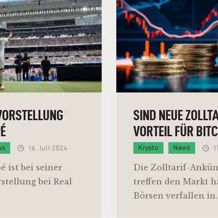
 VORSTELLUNG
SIND NEUE ZOLLTA
É
VORTEIL FÜR BIT
ws
Krypto
News
16. Juli 2024
1
 ist bei seiner
Die Zolltarif-Ankü
rstellung bei Real
treffen den Markt h
Börsen verfallen in