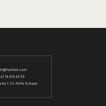
nfo@foottok.com
+41 76 615 65 55
cha 7, FL-9494 Schaan