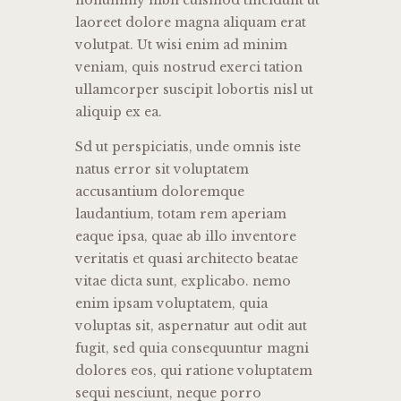
nonummy nibh euismod tincidunt ut
laoreet dolore magna aliquam erat
volutpat. Ut wisi enim ad minim
veniam, quis nostrud exerci tation
ullamcorper suscipit lobortis nisl ut
aliquip ex ea.
Sd ut perspiciatis, unde omnis iste
natus error sit voluptatem
accusantium doloremque
laudantium, totam rem aperiam
eaque ipsa, quae ab illo inventore
veritatis et quasi architecto beatae
vitae dicta sunt, explicabo. nemo
enim ipsam voluptatem, quia
voluptas sit, aspernatur aut odit aut
fugit, sed quia consequuntur magni
dolores eos, qui ratione voluptatem
sequi nesciunt, neque porro