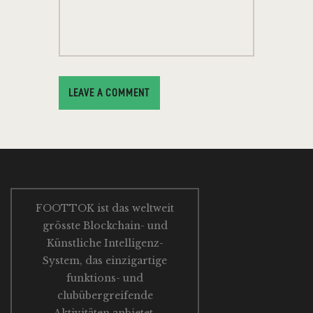
FOOTTOK ist das weltweit
grösste Blockchain- und
Künstliche Intelligenz-
System, das einzigartige
funktions- und
clubübergreifende