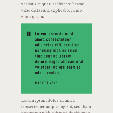
veritatis et quasi architecto beatae
vitae dicta sunt, explicabo. nemo
enim ipsam.
Lorem ipsum dolor sit
amet, consectetuer
adipiscing elit, sed diam
nonummy nibh euismod
tincidunt ut laoreet
dolore magna aliquam erat
volutpat. Ut wisi enim ad
minim veniam,
MARK STIVENS
Lorem ipsum dolor sit amet,
consectetuer adipiscing elit, sed diam