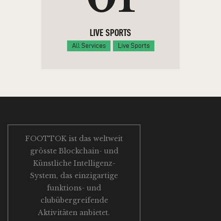
LIVE SPORTS
All Services
Live Sports
FOOTTOK ist das weltweit
grösste Blockchain- und
Künstliche Intelligenz-
System, das einzigartige
funktions- und
clubübergreifende
Aktivitäten anbietet.