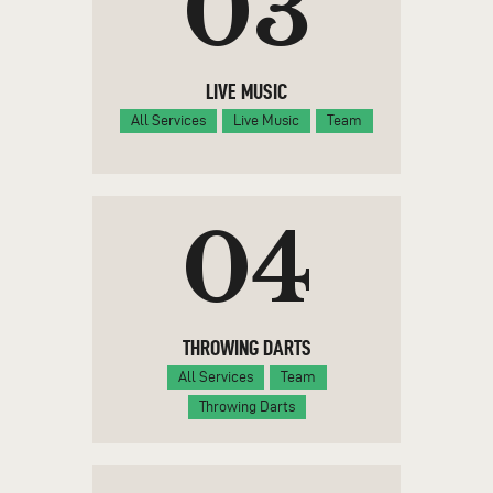
03
LIVE MUSIC
All Services
Live Music
Team
04
THROWING DARTS
All Services
Team
Throwing Darts