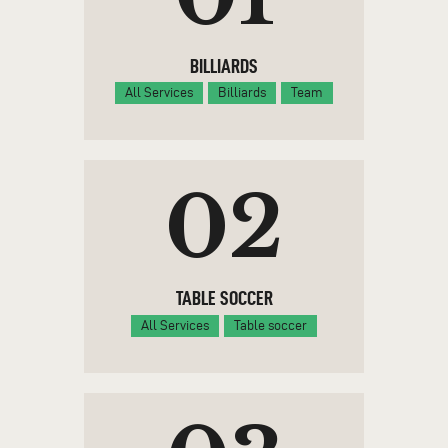
BILLIARDS
All Services
Billiards
Team
02
TABLE SOCCER
All Services
Table soccer