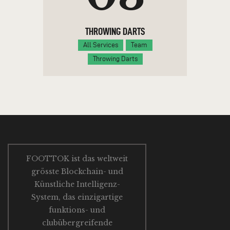
THROWING DARTS
All Services
Team
Throwing Darts
FOOTTOK ist das weltweit
grösste Blockchain- und
Künstliche Intelligenz-
System, das einzigartige
funktions- und
clubübergreifende