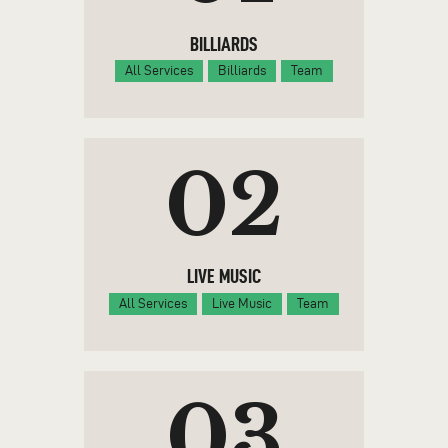
BILLIARDS
All Services
Billiards
Team
02
LIVE MUSIC
All Services
Live Music
Team
03