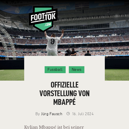
FAQ
MILESTONES
BLOG
TOKEN RESERVIEREN
Fussball
News
TEAM
KONTAKT
OFFIZIELLE
DEUTSCH
VORSTELLUNG VON
MBAPPÉ
By
Jürg Fausch
16. Juli 2024
Kylian Mbappé ist bei seiner