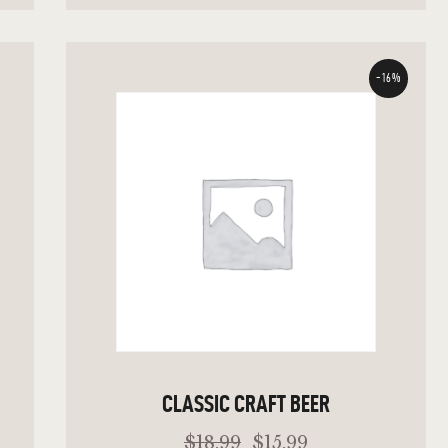
-16%
WEITERLESEN
CLASSIC CRAFT BEER
$
18
.
99
$
15
.
99