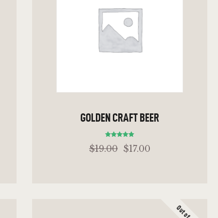
GOLDEN CRAFT BEER
Bewertet
$
19
.
00
$
17
.
00
mit
5.00
von 5
Out of stock