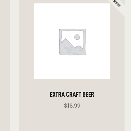
ADD TO CART
EXTRA CRAFT BEER
$
18
.
99