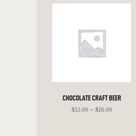
ADD TO CART
CHOCOLATE CRAFT BEER
$
15
.
99
–
$
16
.
99