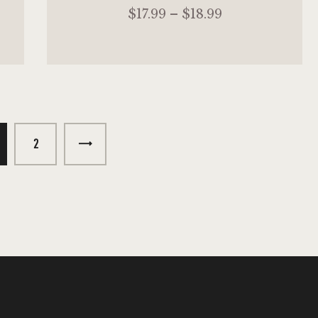
Bewertet
$
17
.
99
–
$
18
.
99
mit
5.00
von 5
→
2
AUSFÜHRUNG WÄHLEN