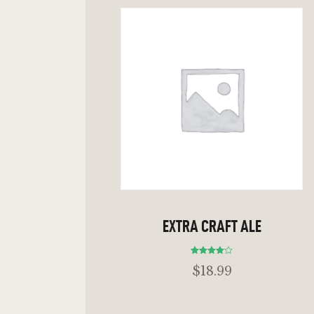
ADD TO CART
EXTRA CRAFT ALE
Bewertet
$
18
.
99
mit
4.00
von 5