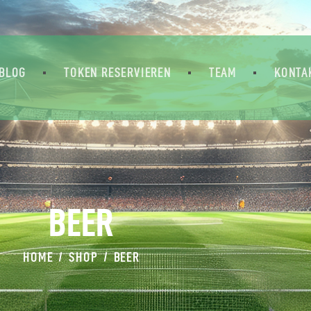
FAQ
MILESTONES
BLOG
TOKEN RESERVIEREN
BLOG
TOKEN RESERVIEREN
TEAM
KONTA
TEAM
KONTAKT
DEUTSCH
BEER
HOME
SHOP
BEER