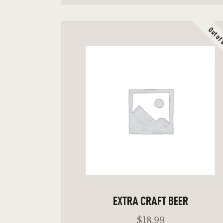
Out of
ADD TO CART
EXTRA CRAFT BEER
$
18
.
99