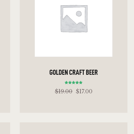
GOLDEN CRAFT BEER
Bewertet
$
19
.
00
$
17
.
00
mit
5.00
von 5