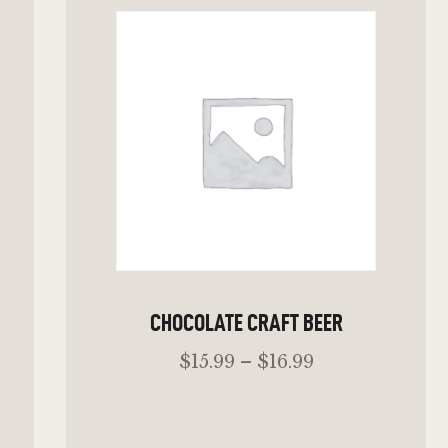
ADD TO CART
CHOCOLATE CRAFT BEER
$
15
.
99
–
$
16
.
99